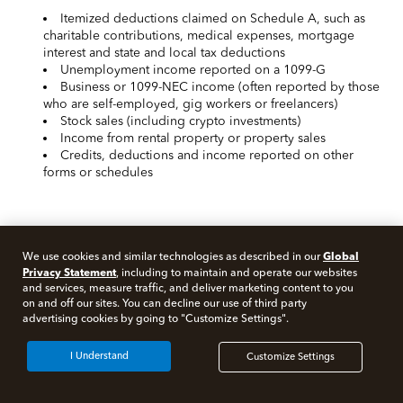
Itemized deductions claimed on Schedule A, such as
charitable contributions, medical expenses, mortgage
interest and state and local tax deductions
Unemployment income reported on a 1099-G
Business or 1099-NEC income (often reported by those
who are self-employed, gig workers or freelancers)
Stock sales (including crypto investments)
Income from rental property or property sales
Credits, deductions and income reported on other
forms or schedules
* More important offer details and disclosures
Global
We use cookies and similar technologies as described in our
Privacy Statement
, including to maintain and operate our websites
Unless otherwise stated, strikethrough prices reflect anticipated
and services, measure traffic, and deliver marketing content to you
late-season pricing (4/1–10/31; for S-corps & partnerships, 5/1–
on and off our sites. You can decline our use of third party
10/31).
advertising cookies by going to "Customize Settings".
I Understand
Customize Settings
About