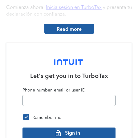
Comienza ahora.
Inicia sesión en TurboTax
y presenta tu
declaración con confianza.
Read more
Let's get you in to
TurboTax
Phone number, email or user ID
Remember me
Sign in