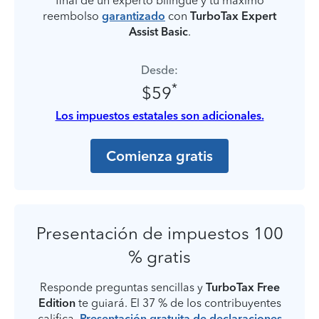
final de un experto bilingüe y tu máximo
reembolso
garantizado
con
TurboTax Expert
Assist Basic
.
Desde:
*
$59
Los impuestos estatales son adicionales.
Comienza gratis
Presentación de impuestos 100
% gratis
Responde preguntas sencillas y
TurboTax Free
Edition
te guiará. El 37 % de los contribuyentes
califica.
Presentación gratuita de declaraciones