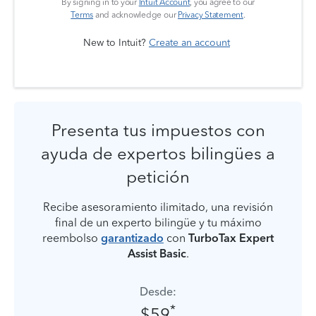
By signing in to your
Intuit Account
, you agree to our
Terms
and acknowledge our
Privacy Statement
.
New to Intuit?
Create an account
Presenta tus impuestos con
ayuda de expertos bilingües a
petición
Recibe asesoramiento ilimitado, una revisión
final de un experto bilingüe y tu máximo
reembolso
garantizado
con
TurboTax Expert
Assist Basic
.
Desde:
*
$59