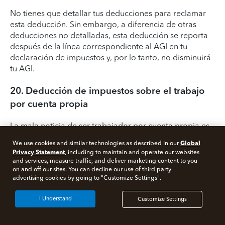
No tienes que detallar tus deducciones para reclamar
esta deducción. Sin embargo, a diferencia de otras
deducciones no detalladas, esta deducción se reporta
después de la línea correspondiente al AGI en tu
declaración de impuestos y, por lo tanto, no disminuirá
tu AGI.
20. Deducción de impuestos sobre el trabajo
por cuenta propia
La mala noticia de ser trabajador por cuenta propia es
que tienes que pagar el 15.3 % de tus ingresos en
Global
We use cookies and similar technologies as described in our
concepto de impuestos del Seguro Social y Medicare.
Privacy Statement
, including to maintain and operate our websites
Esta carga adicional, conocida como
impuesto sobre el
and services, measure traffic, and deliver marketing content to you
trabajo por cuenta propia
, equivale a la cantidad
on and off our sites. You can decline our use of third party
advertising cookies by going to "Customize Settings".
combinada que normalmente pagan los empleados y
los empleadores.
I Understand
Customize Settings
Pero hay un pequeño consuelo: puedes deducir el 50 %
del impuesto sobre el trabajo por cuenta propia (es