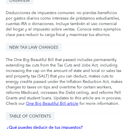
OVERVIEW
Deducciones de impuestos comunes: no pierdas beneficios
por gastos diarios como intereses de préstamos estudiantiles,
cuentas IRA o donaciones. Incluye también el uso comercial
del hogar y el impuesto sobre ventas. Conoce estos ejemplos
clave para reducir tu carga fiscal y maximizar tus ahorros.
NEW TAX LAW CHANGES
The One Big Beautiful Bill that passed includes permanently
extending tax cuts from the Tax Cuts and Jobs Act, including
increasing the cap on the amount of state and local or sales tax
and property tax (SALT) that you can deduct, makes cuts to
energy credits passed under the Inflation Reduction Act, makes
changes to taxes on tips and overtime for certain workers,
reforms Medicaid, increases the Debt ceiling, and reforms Pell
Grants and student loans. Updates to this article are in process.
Check our
One Big Beautiful Bill article
for more information.
TABLE OF CONTENTS
¿Qué puedes deducir de tus impuestos?