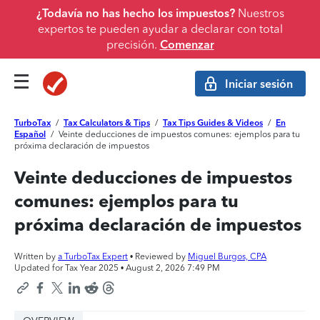
¿Todavía no has hecho los impuestos?
Nuestros
expertos te pueden ayudar a declarar con total
precisión.
Comenzar
Iniciar sesión
TurboTax
/
Tax Calculators & Tips
/
Tax Tips Guides & Videos
/
En
Español
/
Veinte deducciones de impuestos comunes: ejemplos para tu
próxima declaración de impuestos
Veinte deducciones de impuestos
comunes: ejemplos para tu
próxima declaración de impuestos
Written by
a TurboTax Expert
• Reviewed by
Miguel Burgos, CPA
Updated for Tax Year 2025 •
August 2, 2026 7:49 PM