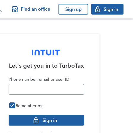
Find an office
Sign up
Sign in
Let's get you in to
TurboTax
Phone number, email or user ID
Remember me
Sign in