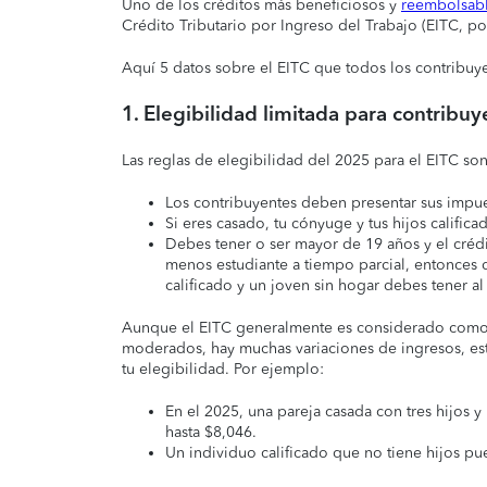
Uno de los créditos más beneficiosos y
reembolsab
Crédito Tributario por Ingreso del Trabajo (EITC, por
Aquí 5 datos sobre el EITC que todos los contribuy
1. Elegibilidad limitada para contribu
Las reglas de elegibilidad del 2025 para el EITC son
Los contribuyentes deben presentar sus impu
Si eres casado, tu cónyuge y tus hijos califi
Debes tener o ser mayor de 19 años y el créd
menos estudiante a tiempo parcial, entonces d
calificado y un joven sin hogar debes tener a
Aunque el EITC generalmente es considerado como u
moderados, hay muchas variaciones de ingresos, est
tu elegibilidad. Por ejemplo:
En el 2025, una pareja casada con tres hijos
hasta $8,046.
Un individuo calificado que no tiene hijos pu