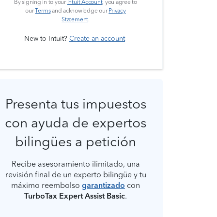
By signing in to your
Intuit Account
, you agree to
our
Terms
and acknowledge our
Privacy
Statement
.
New to Intuit?
Create an account
Presenta tus impuestos
con ayuda de expertos
bilingües a petición
Recibe asesoramiento ilimitado, una
revisión final de un experto bilingüe y tu
máximo reembolso
garantizado
con
TurboTax Expert Assist Basic
.