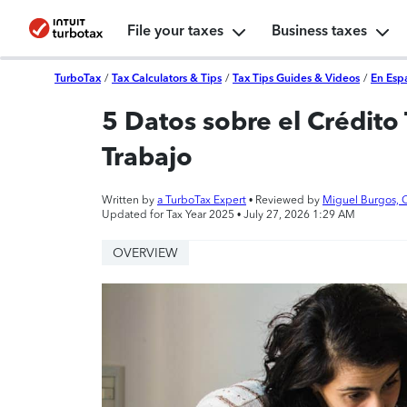
File your taxes
Business taxes
TurboTax
/
Tax Calculators & Tips
/
Tax Tips Guides & Videos
/
En Esp
5 Datos sobre el Crédito 
Trabajo
Written by
a TurboTax Expert
• Reviewed by
Miguel Burgos, 
Updated for Tax Year 2025 •
July 27, 2026 1:29 AM
OVERVIEW