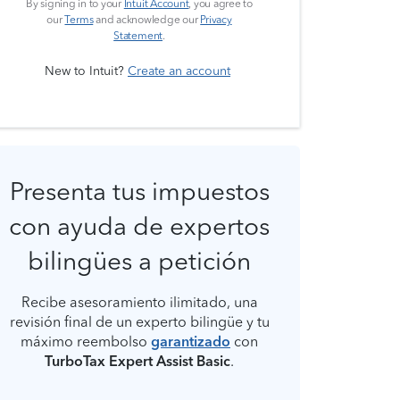
By signing in to your
Intuit Account
, you agree to
our
Terms
and acknowledge our
Privacy
Statement
.
New to Intuit?
Create an account
Presenta tus impuestos
con ayuda de expertos
bilingües a petición
Recibe asesoramiento ilimitado, una
revisión final de un experto bilingüe y tu
máximo reembolso
garantizado
con
TurboTax Expert Assist Basic
.