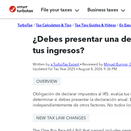
File your taxes
Business taxes
TurboTax
/
Tax Calculators & Tips
/
Tax Tips Guides & Videos
/
En Esp
¿Debes presentar una de
tus ingresos?
Written by
a TurboTax Expert
• Reviewed by
Miguel Burgos, 
Updated for Tax Year 2025 •
August 4, 2026 9:36 PM
OVERVIEW
Obligación de declarar impuestos al IRS: evalúa tus i
determinar si debes presentar la declaración anual. 
independientemente de otros factores. No todos lo
NEW TAX LAW CHANGES
The One Big Beautiful Bill that passed includes per