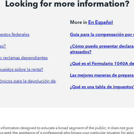
Looking for more information?
More in
En Español
estos federales
Guía para la compensación por
es?
¿Cómo puedo presentar declara
atrasados?
o reclamas dependientes
¿Qué es el Formulario 1040A de
uestos sobre la renta?
Las mejores maneras de prepara
trónicos para la devolución de
¿Qué es una tabla de impuestos
l information designed to educate a broad segment of the public; it does not give 
s seek the assistance of a professional who knows your particular situation for advi