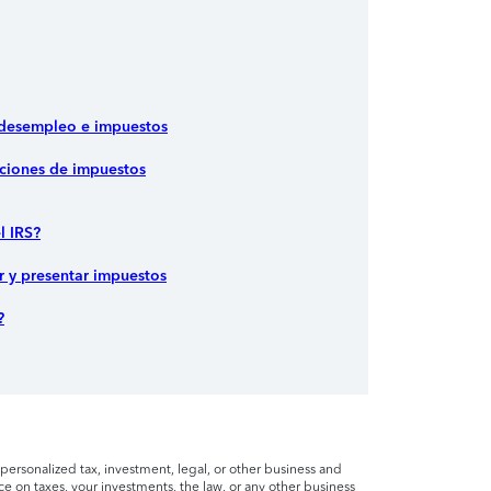
 desempleo e impuestos
ciones de impuestos
l IRS?
r y presentar impuestos
?
personalized tax, investment, legal, or other business and
ce on taxes, your investments, the law, or any other business