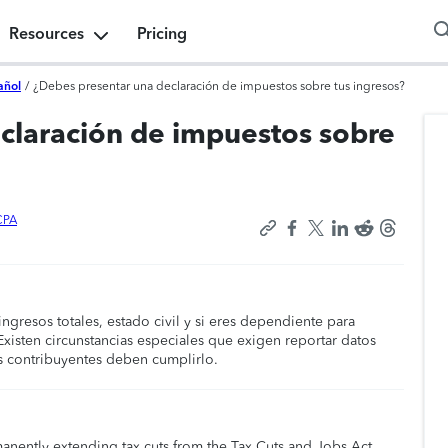
Resources
Pricing
añol
/
¿Debes presentar una declaración de impuestos sobre tus ingresos?
claración de impuestos sobre
CPA
ngresos totales, estado civil y si eres dependiente para
Existen circunstancias especiales que exigen reportar datos
s contribuyentes deben cumplirlo.
manently extending tax cuts from the Tax Cuts and Jobs Act,