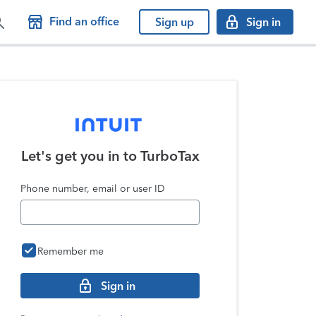
Find an office
Sign up
Sign in
Let's get you in to
TurboTax
Phone number, email or user ID
Remember me
Sign in