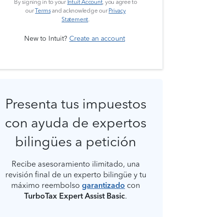
By signing in to your
Intuit Account
, you agree to
our
Terms
and acknowledge our
Privacy
Statement
.
New to Intuit?
Create an account
Presenta tus impuestos
con ayuda de expertos
bilingües a petición
Recibe asesoramiento ilimitado, una
revisión final de un experto bilingüe y tu
máximo reembolso
garantizado
con
TurboTax Expert Assist Basic
.