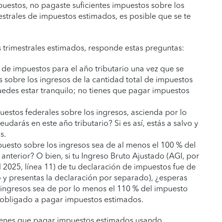
puestos, no pagaste suficientes impuestos sobre los
estrales de impuestos estimados, es posible que se te
 trimestrales estimados, responde estas preguntas:
de impuestos para el año tributario una vez que se
s sobre los ingresos de la cantidad total de impuestos
uedes estar tranquilo; no tienes que pagar impuestos
uestos federales sobre los ingresos, ascienda por lo
darás en este año tributario? Si es así, estás a salvo y
s.
puesto sobre los ingresos sea de al menos el 100 % del
anterior? O bien, si tu Ingreso Bruto Ajustado (AGI, por
l 2025, línea 11) de tu declaración de impuestos fue de
 y presentas la declaración por separado), ¿esperas
 ingresos sea de por lo menos el 110 % del impuesto
tás obligado a pagar impuestos estimados.
 tienes que pagar impuestos estimados usando