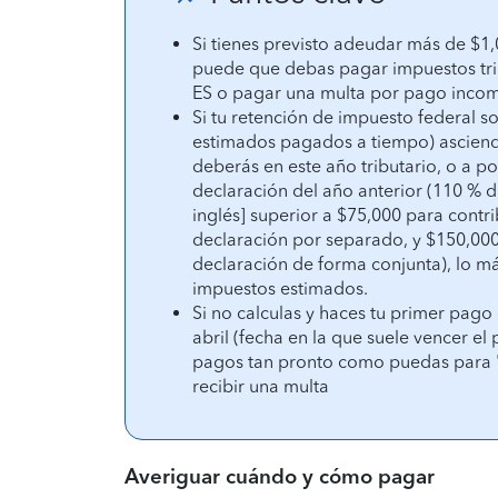
Si tienes previsto adeudar más de $1,
puede que debas pagar impuestos tri
ES o pagar una multa por pago incom
Si tu retención de impuesto federal s
estimados pagados a tiempo) asciende
deberás en este año tributario, o a p
declaración del año anterior (110 % d
inglés] superior a $75,000 para contr
declaración por separado, y $150,000
declaración de forma conjunta), lo m
impuestos estimados.
Si no calculas y haces tu primer pag
abril (fecha en la que suele vencer el 
pagos tan pronto como puedas para "p
recibir una multa
Averiguar cuándo y cómo pagar