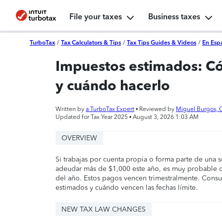
File your taxes
Business taxes
TurboTax
/
Tax Calculators & Tips
/
Tax Tips Guides & Videos
/
En Esp
Impuestos estimados: C
y cuándo hacerlo
Written by
a TurboTax Expert
• Reviewed by
Miguel Burgos, 
Updated for Tax Year 2025 •
August 3, 2026 1:03 AM
OVERVIEW
Si trabajas por cuenta propia o forma parte de una 
adeudar más de $1,000 este año, es muy probable q
del año. Estos pagos vencen trimestralmente. Consu
estimados y cuándo vencen las fechas límite.
NEW TAX LAW CHANGES