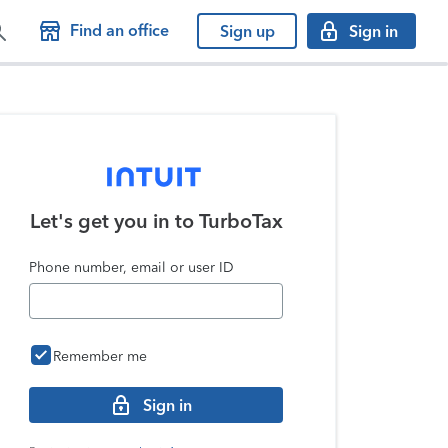
Find an office
Sign up
Sign in
Let's get you in to
TurboTax
Phone number, email or user ID
Remember me
Sign in