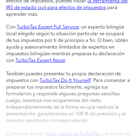
efectos de impuestos, puedes visitar
la herramienta del
IRS de estado civil para efectos de impuestos
para
aprender más.
Con
TurboTax Expert Full Service
, un experto bilingüe
local elegido según tu situación particular se ocupará
de tus impuestos por ti de principio a fin. O bien, obtén
ayuda y asesoramiento ilimitados de expertos en
impuestos bilingües mientras preparas tu declaración
con
TurboTax Expert Assist
.
También puedes presentar tu propia declaración de
impuestos con
TurboTax Do It Yourself
. Para comenzar a
preparar tus impuestos fácilmente, agrega tus
formularios y responde algunas preguntas sencillas.
Luego, nosotros nos ocuparemos del resto.
Independientemente de la forma en que realices la
presentación, garantizamos un 100 % de precisión y el
máximo reembolso correspondiente.
Comienza ahora.
Inicia sesión en TurboTax
y presenta tu