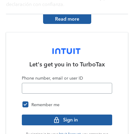
declaración con confianza.
Read more
Let's get you in to
TurboTax
Phone number, email or user ID
Remember me
Sign in
By signing in to your
Intuit Account
, you agree to our