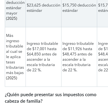
deducción
$23,625 deducción
$15,750 deducción
$15,7
estándar
estándar
estándar
está
mayor
(2025)
Más
ingreso
Ingreso tributable
Ingreso tributable
Ingre
tributable
de $17,001 hasta
de $11,926 hasta
de $1
al cual se
$64,850 antes de
$48,475 antes de
$48,4
le aplica
ascender a la
ascender a la
ascen
tasas
escala tributaria
escala tributaria
escal
tributarias
de 22 %.
de 22 %.
de 22
más bajas
(2025)
¿Quién puede presentar sus impuestos como
cabeza de familia?