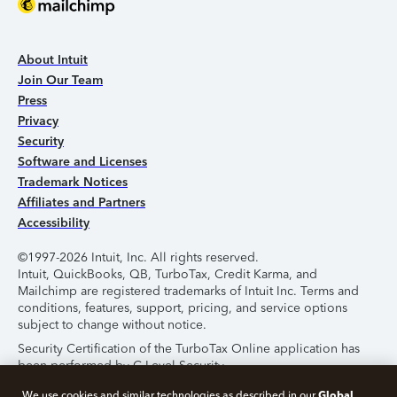
About Intuit
Join Our Team
Press
Privacy
Security
Software and Licenses
Trademark Notices
Affiliates and Partners
Accessibility
©1997-2026 Intuit, Inc. All rights reserved.
Intuit, QuickBooks, QB, TurboTax, Credit Karma, and
Mailchimp are registered trademarks of Intuit Inc. Terms and
conditions, features, support, pricing, and service options
subject to change without notice.
Security Certification of the TurboTax Online application has
been performed by C-Level Security.
By accessing and using this page you agree to the
Terms of
Global
We use cookies and similar technologies as described in our