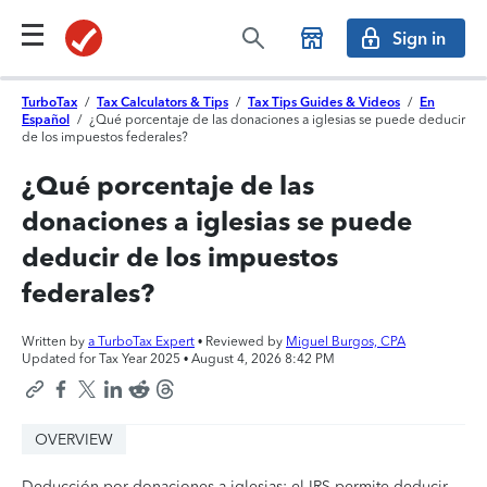
Sign in
TurboTax
/
Tax Calculators & Tips
/
Tax Tips Guides & Videos
/
En
Español
/
¿Qué porcentaje de las donaciones a iglesias se puede deducir
de los impuestos federales?
¿Qué porcentaje de las
donaciones a iglesias se puede
deducir de los impuestos
federales?
Written by
a TurboTax Expert
• Reviewed by
Miguel Burgos, CPA
Updated for Tax Year 2025 •
August 4, 2026 8:42 PM
OVERVIEW
Deducción por donaciones a iglesias: el IRS permite deducir