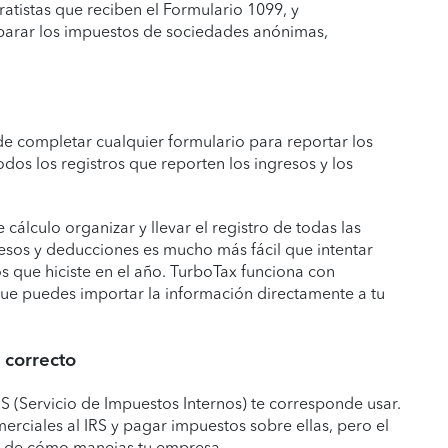
atistas que reciben el Formulario 1099, y
eparar los impuestos de sociedades anónimas,
de completar cualquier formulario para reportar los
odos los registros que reporten los ingresos y los
cálculo organizar y llevar el registro de todas las
gresos y deducciones es mucho más fácil que intentar
s que hiciste en el año. TurboTax funciona con
e puedes importar la información directamente a tu
 correcto
 (Servicio de Impuestos Internos) te corresponde usar.
erciales al IRS y pagar impuestos sobre ellas, pero el
e de cómo manejas tu empresa.