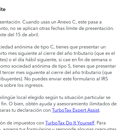
ite
presentación. Cuando usas un Anexo C, este pasa a
nto, no se aplican otras fechas límite de presentación.
ite del 15 de abril.
ciedad anónima de tipo C, tienes que presentar un
to mes siguiente al cierre del año tributario (que es el
es) o el día hábil siguiente, si cae en fin de semana o
 como sociedad anónima de tipo S, tienes que presentar
tercer mes siguiente al cierre del año tributario (que
ibuyentes). No puedes enviar este formulario al IRS
s sobre los ingresos.
bilingüe local elegido según tu situación particular se
a fin. O bien, obtén ayuda y asesoramiento ilimitados de
paras tu declaración con
TurboTax Expert Assist
.
ión de impuestos con
TurboTax Do It Yourself
. Para
, agrega tus formularios y responde algunas preguntas