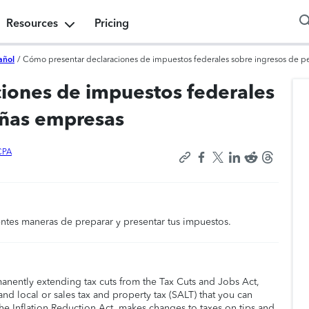
Resources
Pricing
añol
/
Cómo presentar declaraciones de impuestos federales sobre ingresos de 
iones de impuestos federales
eñas empresas
CPA
ntes maneras de preparar y presentar tus impuestos.
manently extending tax cuts from the Tax Cuts and Jobs Act,
nd local or sales tax and property tax (SALT) that you can
he Inflation Reduction Act, makes changes to taxes on tips and