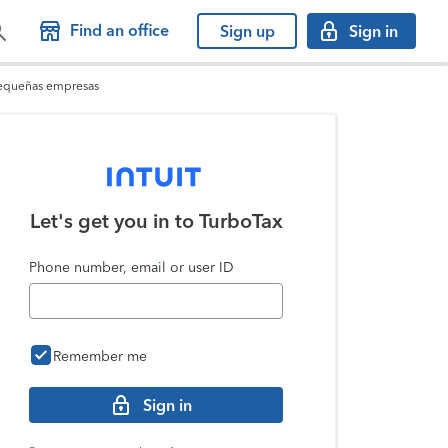
Find an office
Sign up
Sign in
pequeñas empresas
Let's get you in to
TurboTax
Phone number, email or user ID
Remember me
Sign in