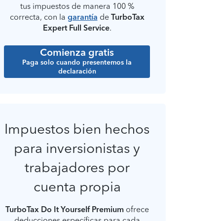
tus impuestos de manera 100 %
correcta, con la
garantía
de
TurboTax
Expert Full Service
.
Comienza gratis
Paga solo cuando presentemos la
declaración
Impuestos bien hechos
para inversionistas y
trabajadores por
cuenta propia
TurboTax Do It Yourself Premium
ofrece
deducciones específicas para cada