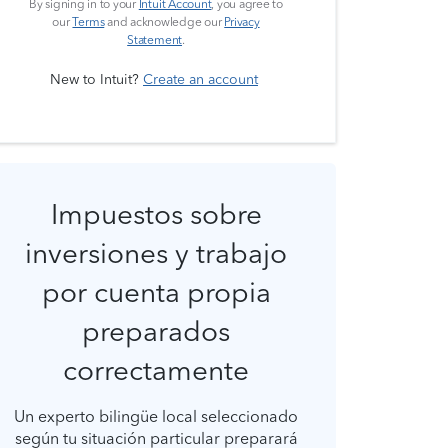
By signing in to your
Intuit Account
, you agree to
our
Terms
and acknowledge our
Privacy
Statement
.
New to Intuit?
Create an account
Impuestos sobre
inversiones y trabajo
por cuenta propia
preparados
correctamente
Un experto bilingüe local seleccionado
según tu situación particular preparará