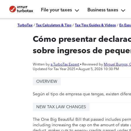
File your taxes
Business taxes
TurboTax
/
Tax Calculators & Tips
/
Tax Tips Guides & Videos
/
En Esp
Cómo presentar declarac
sobre ingresos de pequ
Written by
a TurboTax Expert
• Reviewed by
Miguel Burgos, 
Updated for Tax Year 2025 •
August 5, 2026 10:30 PM
OVERVIEW
Según el tipo de empresa que tengas, existen difere
NEW TAX LAW CHANGES
The One Big Beautiful Bill that passed includes per
including increasing the cap on the amount of state a
deduct, makes cuts to energy credits passed under t