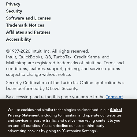
Privacy
Security
Software and Licenses
Trademark Notices
Affiliates and Partners
Accessibility
©1997-2026 Intuit, Inc. All rights reserved.
Intuit, QuickBooks, QB, TurboTax, Credit Karma, and
Mailchimp are registered trademarks of Intuit Inc. Terms and
conditions, features, support, pricing, and service options
subject to change without notice.
Security Certification of the TurboTax Online application has
been performed by C-Level Security.
By accessing and using this page you agree to the
Terms of
Use
.
Global
We use cookies and similar technologies as described in our
Privacy Statement
, including to maintain and operate our websites
About Cookies
Manage Cookies
and services, measure traffic, and deliver marketing content to you
on and off our sites. You can decline our use of third party
advertising cookies by going to "Customize Settings".