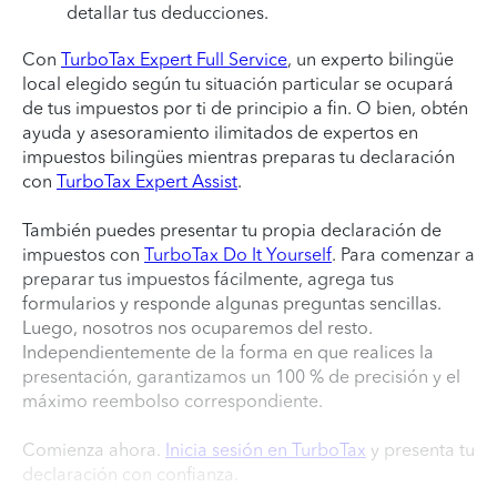
detallar tus deducciones.
Con
TurboTax Expert Full Service
, un experto bilingüe
local elegido según tu situación particular se ocupará
de tus impuestos por ti de principio a fin. O bien, obtén
ayuda y asesoramiento ilimitados de expertos en
impuestos bilingües mientras preparas tu declaración
con
TurboTax Expert Assist
.
También puedes presentar tu propia declaración de
impuestos con
TurboTax Do It Yourself
. Para comenzar a
preparar tus impuestos fácilmente, agrega tus
formularios y responde algunas preguntas sencillas.
Luego, nosotros nos ocuparemos del resto.
Independientemente de la forma en que realices la
presentación, garantizamos un 100 % de precisión y el
máximo reembolso correspondiente.
Comienza ahora.
Inicia sesión en TurboTax
y presenta tu
declaración con confianza.