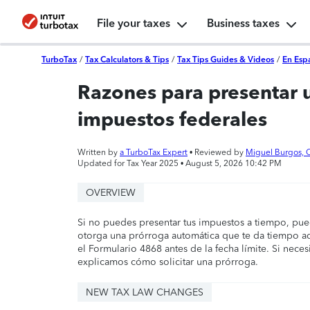
File your taxes
Business taxes
TurboTax
/
Tax Calculators & Tips
/
Tax Tips Guides & Videos
/
En Esp
Razones para presentar 
impuestos federales
Written by
a TurboTax Expert
• Reviewed by
Miguel Burgos, 
Updated for Tax Year 2025 •
August 5, 2026 10:42 PM
OVERVIEW
Si no puedes presentar tus impuestos a tiempo, pued
otorga una prórroga automática que te da tiempo ad
el Formulario 4868 antes de la fecha límite. Si nece
explicamos cómo solicitar una prórroga.
NEW TAX LAW CHANGES