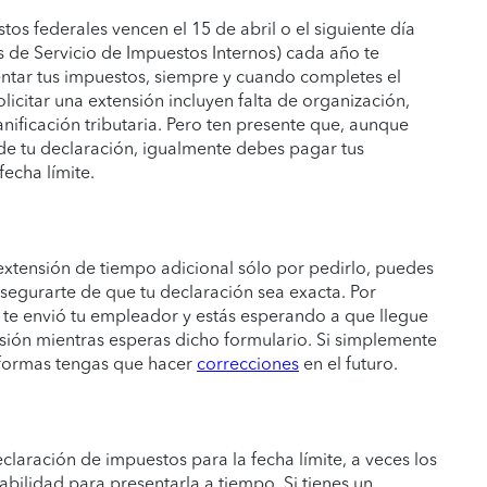
os federales vencen el 15 de abril o el siguiente día
és de Servicio de Impuestos Internos) cada año te
ntar tus impuestos, siempre y cuando completes el
licitar una extensión incluyen falta de organización,
nificación tributaria. Pero ten presente que, aunque
de tu declaración, igualmente debes pagar tus
fecha límite.
extensión de tiempo adicional sólo por pedirlo, puedes
segurarte de que tu declaración sea exacta. Por
te envió tu empleador y estás esperando a que llegue
sión mientras esperas dicho formulario. Si simplemente
 formas tengas que hacer
correcciones
en el futuro.
declaración de impuestos para la fecha límite, a veces los
abilidad para presentarla a tiempo. Si tienes un