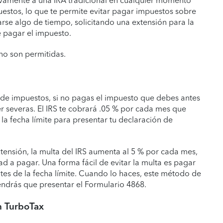
uevamente a una IRA tradicional en cualquier momento
estos, lo que te permite evitar pagar impuestos sobre
se algo de tiempo, solicitando una extensión para la
e pagar el impuesto.
 no son permitidas.
 de impuestos, si no pagas el impuesto que debes antes
ser severas. El IRS te cobrará .05 % por cada mes que
a fecha límite para presentar tu declaración de
xtensión, la multa del IRS aumenta al 5 % por cada mes,
d a pagar. Una forma fácil de evitar la multa es pagar
ntes de la fecha límite. Cuando lo haces, este método de
endrás que presentar el Formulario 4868.
n TurboTax