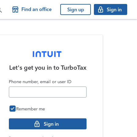
Find an office
Sign up
Sign in
Let's get you in to
TurboTax
Phone number, email or user ID
Remember me
Sign in