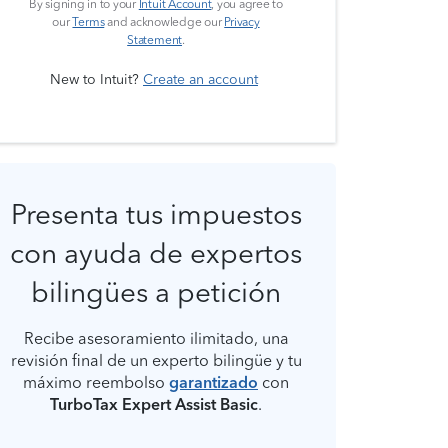
By signing in to your
Intuit Account
, you agree to
our
Terms
and acknowledge our
Privacy
Statement
.
New to Intuit?
Create an account
Presenta tus impuestos
con ayuda de expertos
bilingües a petición
Recibe asesoramiento ilimitado, una
revisión final de un experto bilingüe y tu
máximo reembolso
garantizado
con
TurboTax Expert Assist Basic
.