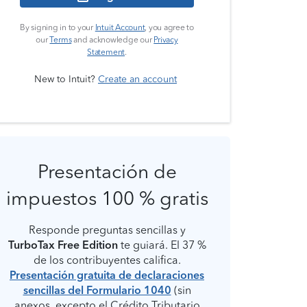
By signing in to your
Intuit Account
, you agree to
our
Terms
and acknowledge our
Privacy
Statement
.
New to Intuit?
Create an account
Presentación de
impuestos 100 % gratis
Responde preguntas sencillas y
TurboTax Free Edition
te guiará. El 37 %
de los contribuyentes califica.
Presentación gratuita de declaraciones
sencillas del Formulario 1040
(sin
anexos, excepto el Crédito Tributario