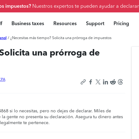
los impuestos?
Nuestros expertos te pueden ayudar a declarar 
f
Business taxes
Resources
Support
Pricing
anol
/
¿Necesitas más tiempo? Solicita una prórroga de impuestos
Solicita una prórroga de
CPA
68 si lo necesitas, pero no dejes de declarar. Miles de
la gente no presenta su declaración. Asegura tu dinero antes
 legalmente te pertenece.