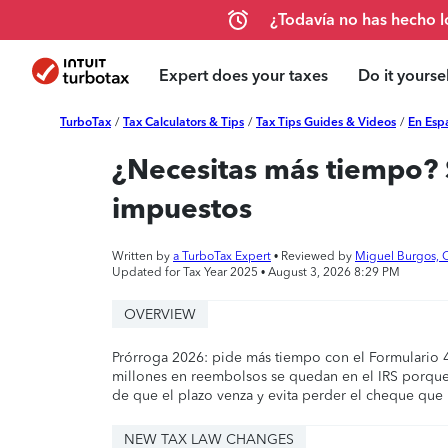
¿Todavía no has hecho 
Expert does your taxes
Do it yoursel
TurboTax
/
Tax Calculators & Tips
/
Tax Tips Guides & Videos
/
En Esp
¿Necesitas más tiempo? 
impuestos
Written by
a TurboTax Expert
• Reviewed by
Miguel Burgos, 
Updated for Tax Year 2025 •
August 3, 2026 8:29 PM
OVERVIEW
Prórroga 2026: pide más tiempo con el Formulario 48
millones en reembolsos se quedan en el IRS porque 
de que el plazo venza y evita perder el cheque que
NEW TAX LAW CHANGES