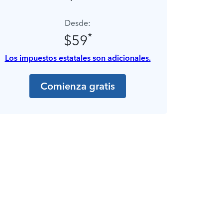
Desde:
*
$59
Los impuestos estatales son adicionales.
Comienza gratis