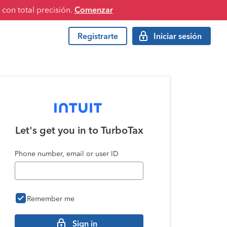
con total precisión.
Comenzar
Registrarte
Iniciar sesión
Let's get you in to
TurboTax
Phone number, email or user ID
Remember me
Sign in