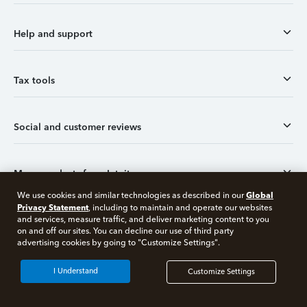
Help and support
Tax tools
Social and customer reviews
More products from Intuit
Global
We use cookies and similar technologies as described in our
Privacy Statement
, including to maintain and operate our websites
Sitemap
and services, measure traffic, and deliver marketing content to you
on and off our sites. You can decline our use of third party
advertising cookies by going to "Customize Settings".
I Understand
Customize Settings