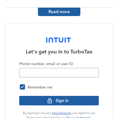
Read more
Let's get you in to
TurboTax
Phone number, email or user ID
Remember me
Sign in
By signing in to your
Intuit Account
, you agree to our
Terms
and acknowledge our
Privacy Statement
.