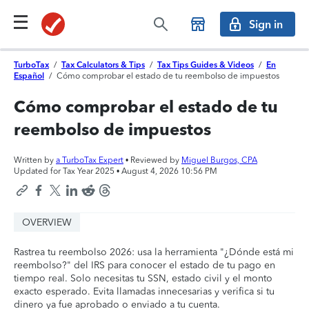
Sign in
TurboTax
/
Tax Calculators & Tips
/
Tax Tips Guides & Videos
/
En
Español
/
Cómo comprobar el estado de tu reembolso de impuestos
Cómo comprobar el estado de tu
reembolso de impuestos
Written by
a TurboTax Expert
• Reviewed by
Miguel Burgos, CPA
Updated for Tax Year 2025 •
August 4, 2026 10:56 PM
OVERVIEW
Rastrea tu reembolso 2026: usa la herramienta "¿Dónde está mi
reembolso?" del IRS para conocer el estado de tu pago en
tiempo real. Solo necesitas tu SSN, estado civil y el monto
exacto esperado. Evita llamadas innecesarias y verifica si tu
dinero ya fue aprobado o enviado a tu cuenta.