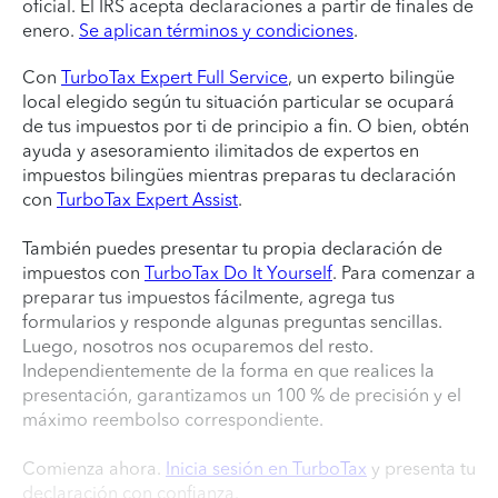
oficial. El IRS acepta declaraciones a partir de finales de
enero.
Se aplican términos y condiciones
.
Con
TurboTax Expert Full Service
, un experto bilingüe
local elegido según tu situación particular se ocupará
de tus impuestos por ti de principio a fin. O bien, obtén
ayuda y asesoramiento ilimitados de expertos en
impuestos bilingües mientras preparas tu declaración
con
TurboTax Expert Assist
.
También puedes presentar tu propia declaración de
impuestos con
TurboTax Do It Yourself
. Para comenzar a
preparar tus impuestos fácilmente, agrega tus
formularios y responde algunas preguntas sencillas.
Luego, nosotros nos ocuparemos del resto.
Independientemente de la forma en que realices la
presentación, garantizamos un 100 % de precisión y el
máximo reembolso correspondiente.
Comienza ahora.
Inicia sesión en TurboTax
y presenta tu
declaración con confianza.