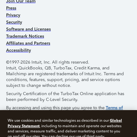
Join Our Team
Press
Privacy
Security
Software and Licenses
Trademark Notices
Affiliates and Partners
Accessibility
©1997-2026 Intuit, Inc. All rights reserved.
Intuit, QuickBooks, QB, TurboTax, Credit Karma, and
Mailchimp are registered trademarks of Intuit Inc. Terms and
conditions, features, support, pricing, and service options
subject to change without notice.
Security Certification of the TurboTax Online application has
been performed by C-Level Security.
By accessing and using this page you agree to the
Terms of
Use
.
Global
We use cookies and similar technologies as described in our
Privacy Statement
, including to maintain and operate our websites
About Cookies
Manage Cookies
and services, measure traffic, and deliver marketing content to you
on and off our sites. You can decline our use of third party