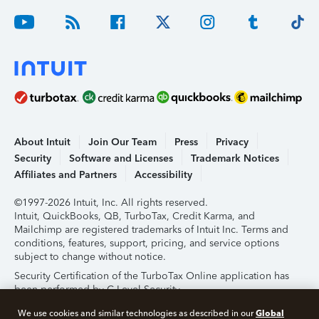
About Intuit
Join Our Team
Press
Privacy
Security
Software and Licenses
Trademark Notices
Affiliates and Partners
Accessibility
©1997-2026 Intuit, Inc. All rights reserved.
Intuit, QuickBooks, QB, TurboTax, Credit Karma, and
Mailchimp are registered trademarks of Intuit Inc. Terms and
conditions, features, support, pricing, and service options
subject to change without notice.
Security Certification of the TurboTax Online application has
been performed by C-Level Security.
By accessing and using this page you agree to the
Terms of
Global
We use cookies and similar technologies as described in our