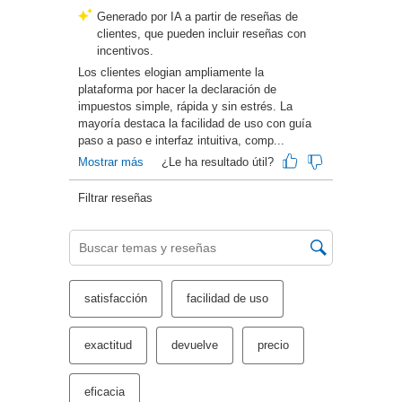
TurboTax Desktop Premier
TurboTax Expert Assist Business
Sole Proprietor
TurboTax Desktop Home &
Business
TurboTax Desktop Business